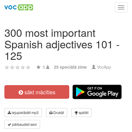
Toggl
navig
300 most important
Spanish adjectives 101 -
125
0
25 speciālā zīme
VocApp
sākt mācīties
lejupielādēt mp3
Drukāt
spēlēt
pārbaudiet sevi