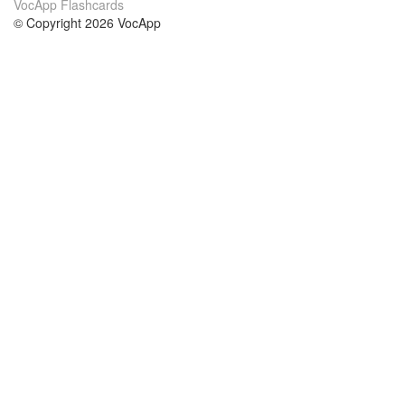
VocApp Flashcards
© Copyright 2026 VocApp
02-798 Mielczarskiego 8/58
Warsaw, Poland (EU)
Par mums
nosacījumi
mūsu komanda
100% garantija
blog
konfidencialitātes politika
noteikumi
kontakts
GDPR
kontakts
kursi
palīdzēt
mācīšanās angļu
Bieži uzdotie jautājumi
mācīšanās vācu