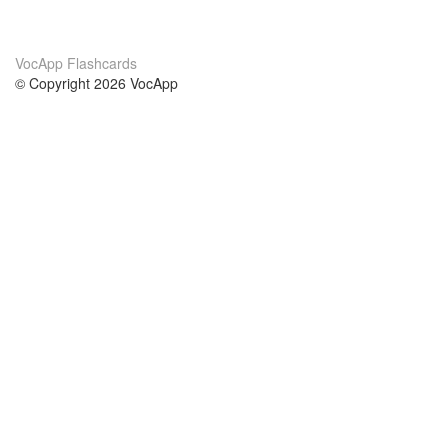
VocApp Flashcards
© Copyright 2026 VocApp
02-798 Mielczarskiego 8/58
Warsaw, Poland (EU)
Par mums
nosacījumi
mūsu komanda
100% garantija
blog
konfidencialitātes politika
noteikumi
kontakts
GDPR
kontakts
kursi