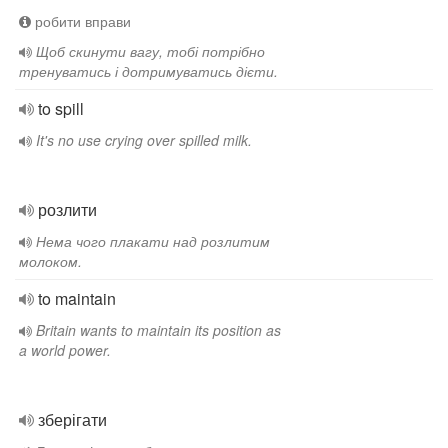
робити вправи
Щоб скинути вагу, тобі потрібно
тренуватись і дотримуватись дієти.
to spill
It's no use crying over spilled milk.
розлити
Нема чого плакати над розлитим
молоком.
to maintain
Britain wants to maintain its position as
a world power.
зберігати