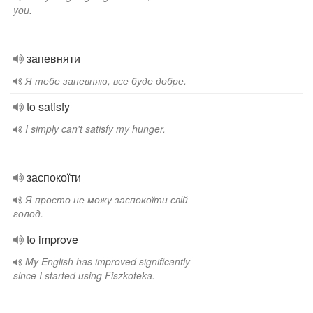
you.
запевняти
Я тебе запевняю, все буде добре.
to satisfy
I simply can't satisfy my hunger.
заспокоїти
Я просто не можу заспокоїти свій
голод.
to improve
My English has improved significantly
since I started using Fiszkoteka.