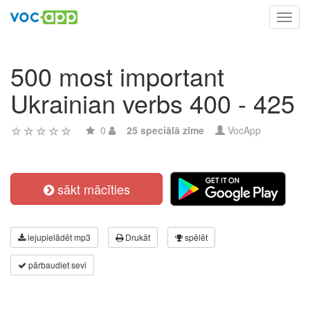
Toggl
navig
500 most important
Ukrainian verbs 400 - 425
0
25 speciālā zīme
VocApp
sākt mācīties
lejupielādēt mp3
Drukāt
spēlēt
pārbaudiet sevi