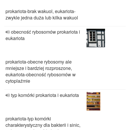
prokariota-brak wakuol, eukariota-
zwykle jedna duża lub kilka wakuol
obecność rybosomów prokariota i
eukariota
prokariota-obecne rybosomy ale
mniejsze i bardziej rozproszone,
eukariota-obecność rybosomów w
cytoplaźmie
typ komórki prokariota i eukariota
prokariota-typ komórki
charakterystyczny dla bakterii i sinic,