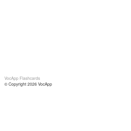
VocApp Flashcards
© Copyright 2026 VocApp
02-798 Mielczarskiego 8/58
Warsaw, Poland (EU)