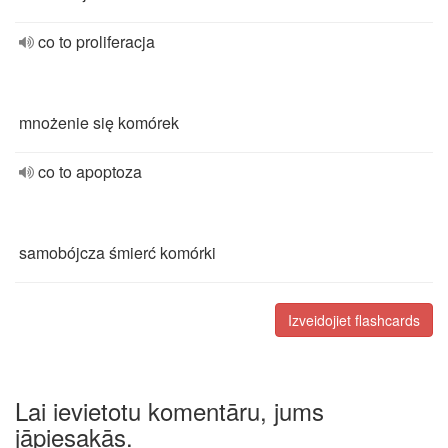
co to proliferacja
mnożenie się komórek
co to apoptoza
samobójcza śmierć komórki
Izveidojiet flashcards
Lai ievietotu komentāru, jums
jāpiesakās.