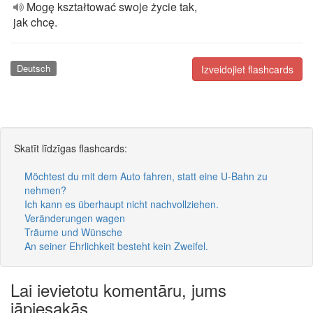
Mogę kształtować swoje życie tak,
jak chcę.
Deutsch
Izveidojiet flashcards
Skatīt līdzīgas flashcards:
Möchtest du mit dem Auto fahren, statt eine U-Bahn zu
nehmen?
Ich kann es überhaupt nicht nachvollziehen.
Veränderungen wagen
Träume und Wünsche
An seiner Ehrlichkeit besteht kein Zweifel.
Lai ievietotu komentāru, jums
jāpiesakās.