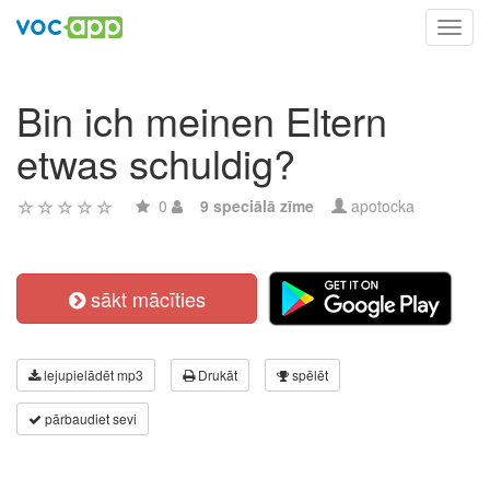
Toggl
navig
Bin ich meinen Eltern
etwas schuldig?
0
9 speciālā zīme
apotocka
sākt mācīties
lejupielādēt mp3
Drukāt
spēlēt
pārbaudiet sevi