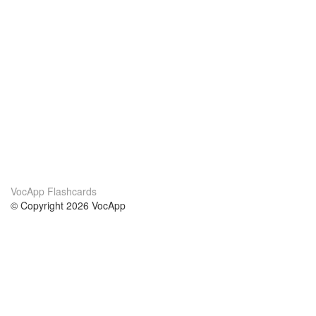
VocApp Flashcards
© Copyright 2026 VocApp
02-798 Mielczarskiego 8/58
Warsaw, Poland (EU)