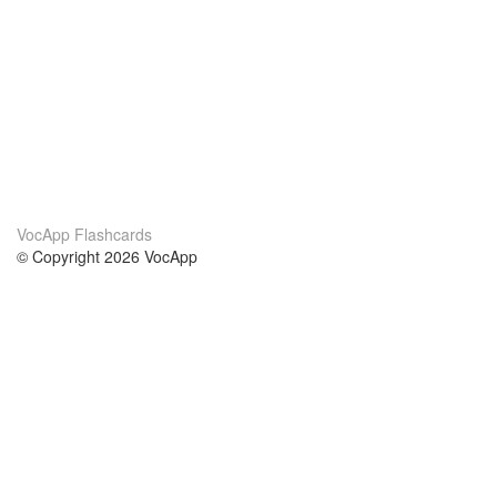
VocApp Flashcards
© Copyright 2026 VocApp
02-798 Mielczarskiego 8/58
Warsaw, Poland (EU)