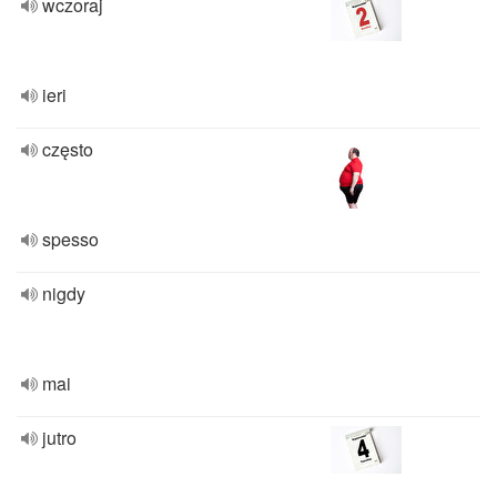
wczoraj
ieri
często
spesso
nigdy
mai
jutro