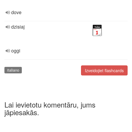
dove
dzisiaj
oggi
italiano
Izveidojiet flashcards
Lai ievietotu komentāru, jums
jāpiesakās.