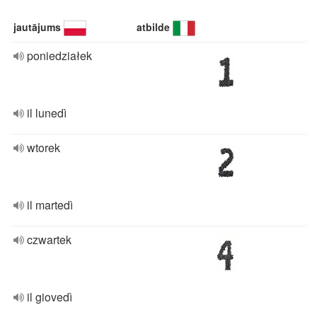
jautājums
atbilde
poniedziałek
il lunedì
wtorek
il martedì
czwartek
il giovedì