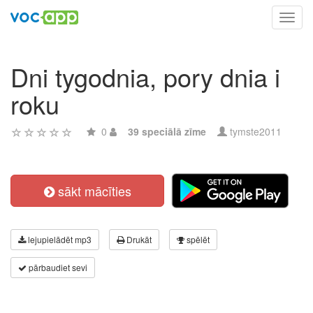
Toggl
navig
Dni tygodnia, pory dnia i
roku
0
39 speciālā zīme
tymste2011
sākt mācīties
lejupielādēt mp3
Drukāt
spēlēt
pārbaudiet sevi