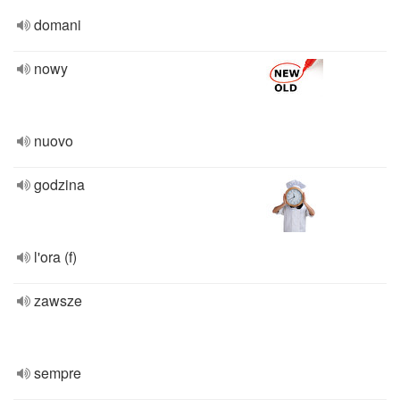
domani
nowy
nuovo
godzina
l'ora (f)
zawsze
sempre