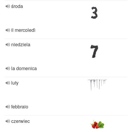
środa
il mercoledì
niedziela
la domenica
luty
febbraio
czerwiec