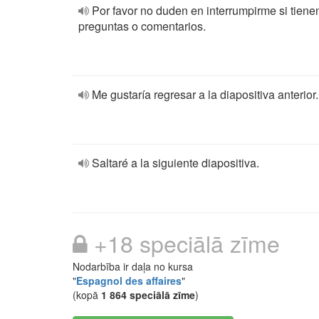
Por favor no duden en interrumpirme si tiene
preguntas o comentarios.
Me gustaría regresar a la diapositiva anterior.
Saltaré a la siguiente diapositiva.
+18 speciālā zīme
Nodarbība ir daļa no kursa
"
Espagnol des affaires
"
(kopā
1 864 speciālā zīme
)