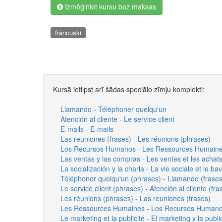
Izmēģiniet kursu bez maksas
francuski
Kursā ietilpst arī šādas speciālo zīmju komplekti:
Llamando - Téléphoner quelqu'un
Atención al cliente - Le service client
E-mails - E-mails
Las reuniones (frases) - Les réunions (phrases)
Los Recursos Humanos - Les Ressources Humaine
Las ventas y las compras - Les ventes et les achat
La socialización y la charla - La vie sociale et le b
Téléphoner quelqu'un (phrases) - Llamando (frases
Le service client (phrases) - Atención al cliente (fra
Les réunions (phrases) - Las reuniones (frases)
Les Ressources Humaines - Los Recursos Human
Le marketing et la publicité - El marketing y la publi