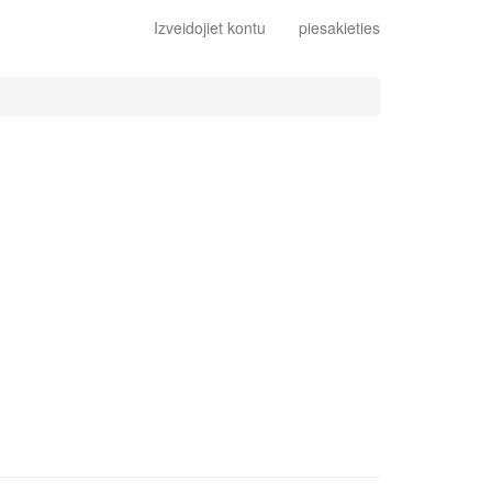
Izveidojiet kontu
piesakieties