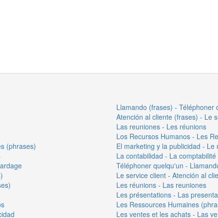
Llamando (frases) - Téléphoner 
Atención al cliente (frases) - Le 
Las reuniones - Les réunions
Los Recursos Humanos - Les R
s (phrases)
El marketing y la publicidad - Le 
s
La contabilidad - La comptabilité
avardage
Téléphoner quelqu'un - Llamand
)
Le service client - Atención al cli
ses)
Les réunions - Las reuniones
Les présentations - Las present
os
Les Ressources Humaines (phra
cidad
Les ventes et les achats - Las v