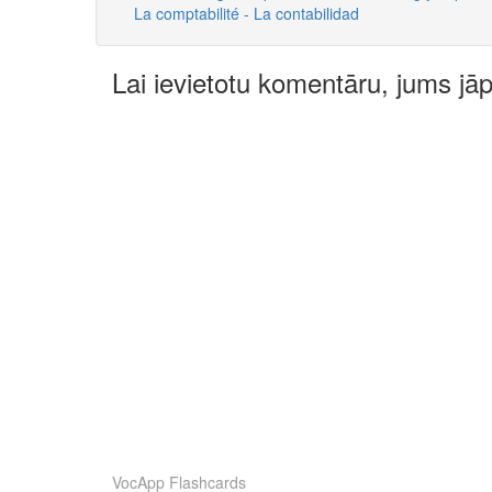
La comptabilité - La contabilidad
Lai ievietotu komentāru, jums jā
VocApp Flashcards