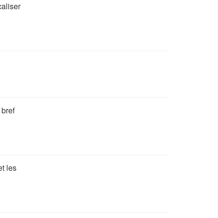
caliser
 bref
t les