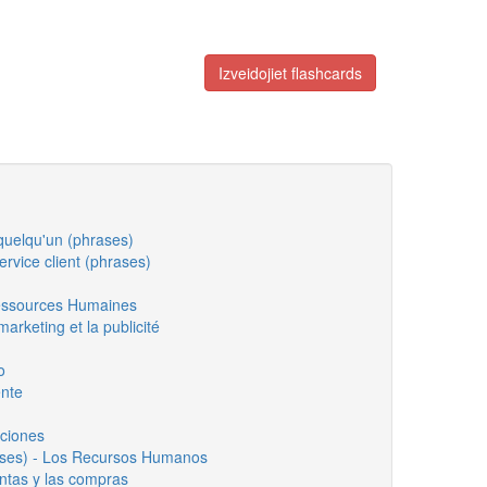
Izveidojiet flashcards
quelqu'un (phrases)
service client (phrases)
essources Humaines
marketing et la publicité
o
ente
aciones
ses) - Los Recursos Humanos
entas y las compras