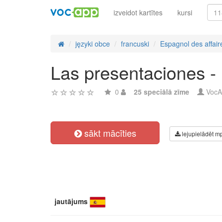
izveidot kartītes
kursi
języki obce
francuski
Espagnol des affair
Las presentaciones -
0
25 speciālā zīme
VocA
sākt mācīties
lejupielādēt m
jautājums