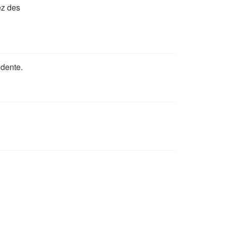
ez des
édente.