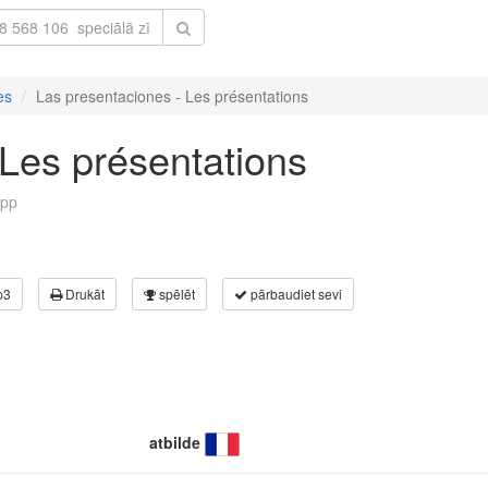
es
Las presentaciones - Les présentations
 Les présentations
pp
p3
Drukāt
spēlēt
pārbaudiet sevi
atbilde