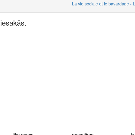
La vie sociale et le bavardage - L
piesakās.
Par mums
nosacījumi
ku