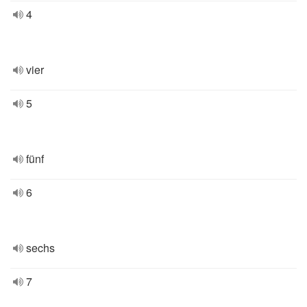
4
vier
5
fünf
6
sechs
7