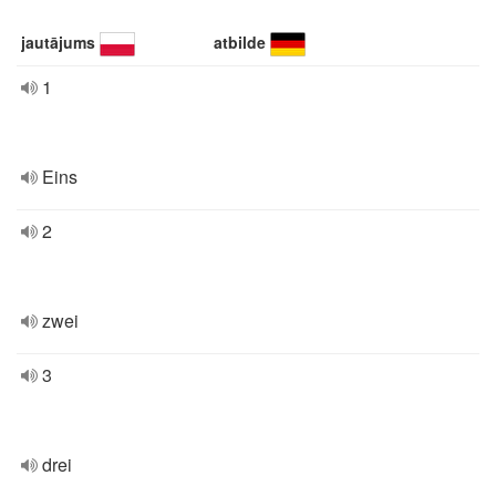
jautājums
atbilde
1
Eins
2
zwei
3
drei