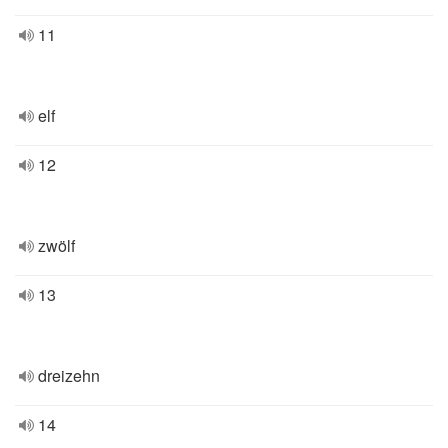
11
elf
12
zwölf
13
dreizehn
14