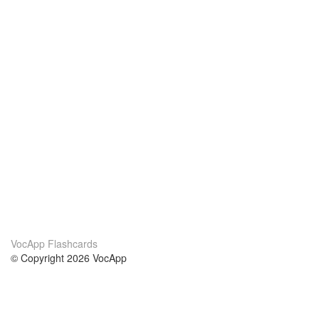
VocApp Flashcards
© Copyright 2026 VocApp
02-798 Mielczarskiego 8/58
Warsaw, Poland (EU)