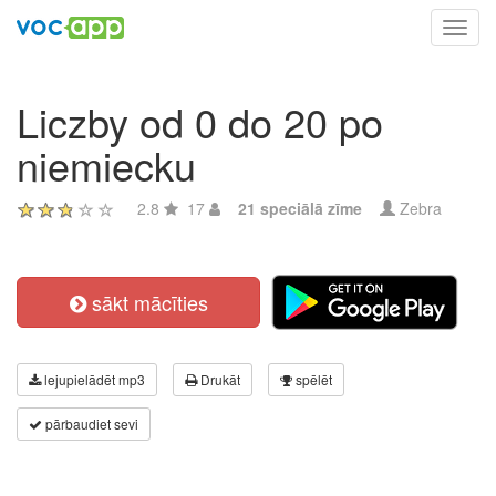
Toggl
navig
Liczby od 0 do 20 po
niemiecku
2.8
17
21 speciālā zīme
Zebra
sākt mācīties
lejupielādēt mp3
Drukāt
spēlēt
pārbaudiet sevi