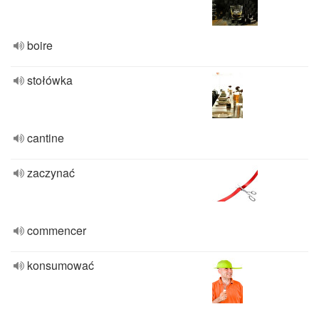
boire
stołówka
cantine
zaczynać
commencer
konsumować