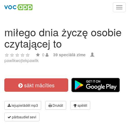
Toggl
navig
miłego dnia życzę osobie
czytającej to
0
39 speciālā zīme
pawlikwojtekpawlik
sākt mācīties
lejupielādēt mp3
Drukāt
spēlēt
pārbaudiet sevi