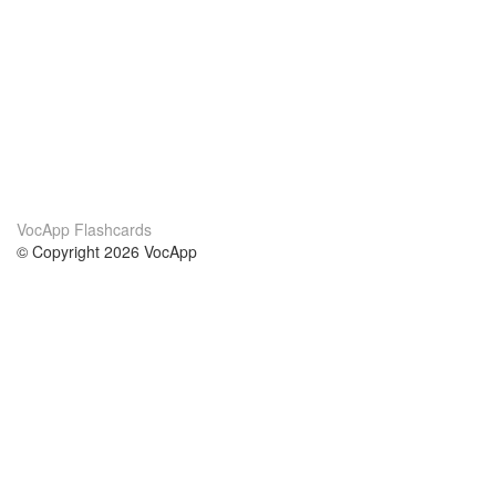
VocApp Flashcards
© Copyright 2026 VocApp
02-798 Mielczarskiego 8/58
Warsaw, Poland (EU)