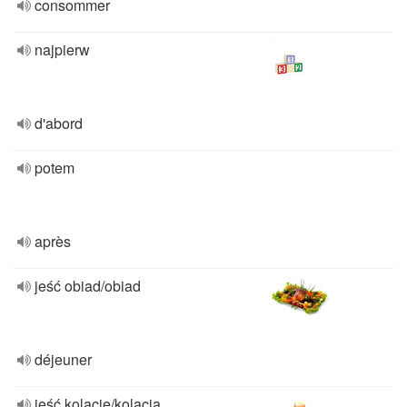
consommer
najpierw
d'abord
potem
après
jeść obiad/obiad
déjeuner
jeść kolację/kolacja