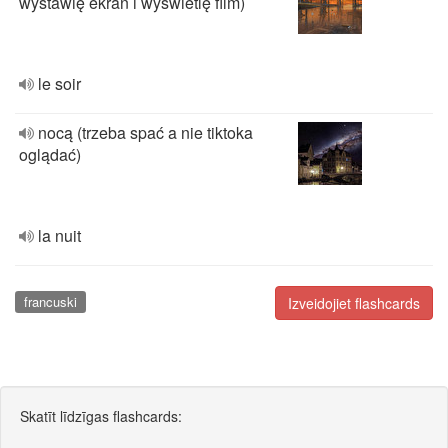
wystawię ekran i wyświetlę film)
le soir
nocą (trzeba spać a nie tiktoka
oglądać)
la nuit
francuski
Izveidojiet flashcards
Skatīt līdzīgas flashcards: