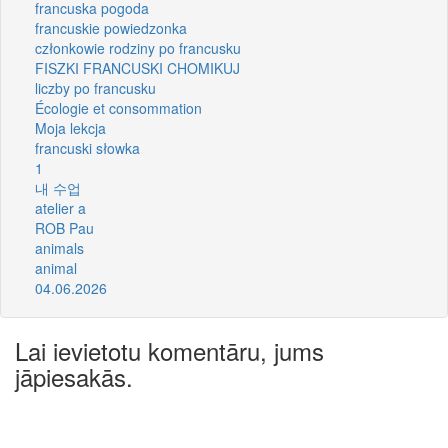
francuska pogoda
francuskie powiedzonka
członkowie rodziny po francusku
FISZKI FRANCUSKI CHOMIKUJ
liczby po francusku
Écologie et consommation
Moja lekcja
francuski słowka
1
내 수업
atelier a
ROB Pau
animals
animal
04.06.2026
Lai ievietotu komentāru, jums
jāpiesakās.