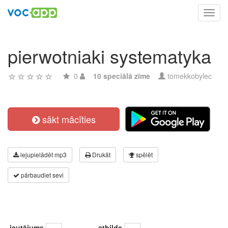
Toggl
navig
pierwotniaki systematyka
0
10 speciālā zīme
tomekkobylec
sākt mācīties
lejupielādēt mp3
Drukāt
spēlēt
pārbaudiet sevi
jautājums
atbilde