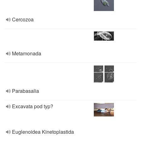
Cercozoa
Metamonada
Parabasalia
Excavata pod typ?
Euglenoidea Kinetoplastida