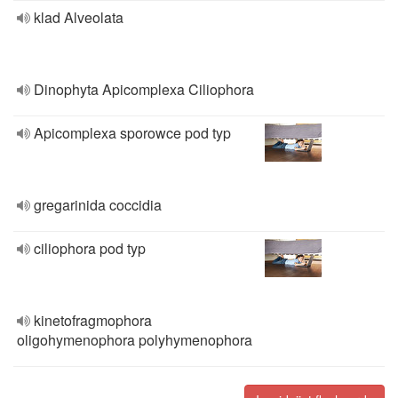
klad Alveolata
Dinophyta Apicomplexa Ciliophora
Apicomplexa sporowce pod typ
gregarinida coccidia
ciliophora pod typ
kinetofragmophora
oligohymenophora polyhymenophora