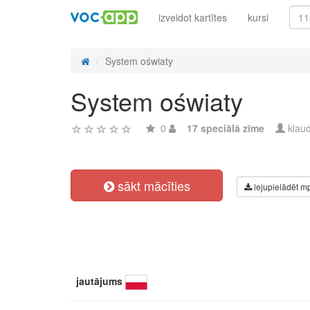
izveidot kartītes
kursi
System oświaty
System oświaty
0
17 speciālā zīme
klau
sākt mācīties
lejupielādēt m
jautājums