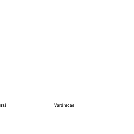
rsi
Vārdnīcas
ācīšanās angļu
ācīšanās vācu
ācīšanās spāņu
ācīšanās franču