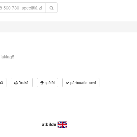
diaklag5
p3
Drukāt
spēlēt
pārbaudiet sevi
atbilde