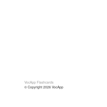
VocApp Flashcards
© Copyright 2026 VocApp
02-798 Mielczarskiego 8/58
Warsaw, Poland (EU)