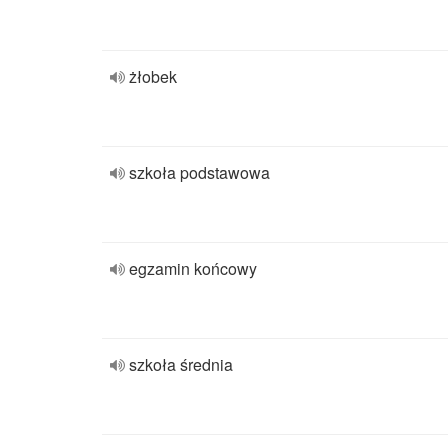
żłobek
szkoła podstawowa
egzamin końcowy
szkoła średnia