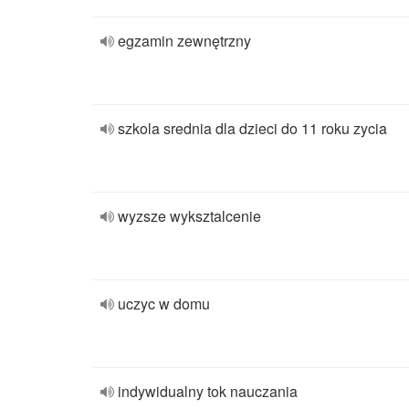
egzamin zewnętrzny
szkola srednia dla dzieci do 11 roku zycia
wyzsze wyksztalcenie
uczyc w domu
indywidualny tok nauczania