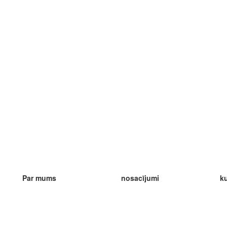
Par mums
nosacījumi
ku
mūsu komanda
100% garantija
m
blog
konfidencialitātes politika
m
noteikumi
m
kontakts
GDPR
m