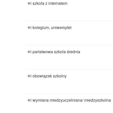
szkoła z internatem
kolegium, uniwersytet
państwowa szkoła średnia
obowiązek szkolny
wymiana miedzyuczelniana/ miedzyszkolna