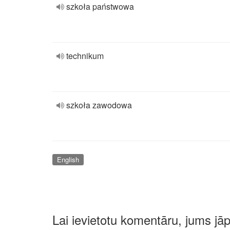
szkoła państwowa
technikum
szkoła zawodowa
English
Lai ievietotu komentāru, jums jā