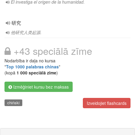
Él investiga el origen de la humanidad.
研究
他研究人类起源.
+43 speciālā zīme
Nodarbība ir daļa no kursa
"
Top 1000 palabras chinas
"
(kopā
1 000 speciālā zīme
)
Izmēģiniet kursu bez maksas
chiński
Izveidojiet flashcards