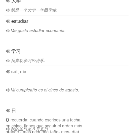
大学
我是一个大学一年级学生.
estudiar
Me gusta estudiar economía.
学习
我喜欢学习经济学.
sól, día
Mi cumpleaño es el cinco de agosto.
日
recuerda: cuando escribes una fecha
en chino, tienes que seguir el orden más
我的生日是八月五日.
grande - más pequeño (año- mes- día)