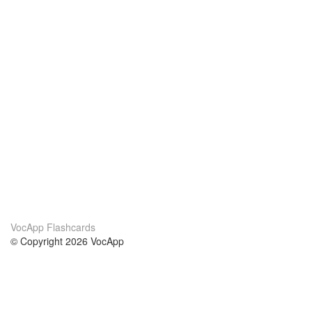
VocApp Flashcards
© Copyright 2026 VocApp
02-798 Mielczarskiego 8/58
Warsaw, Poland (EU)