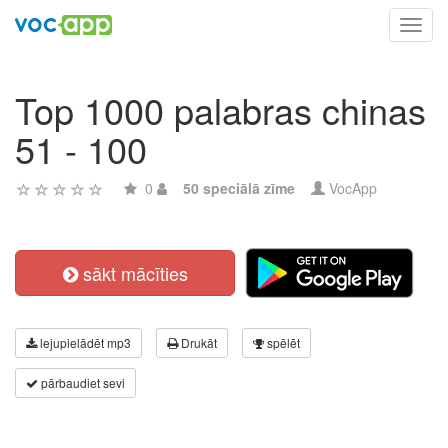
Toggl
navig
Top 1000 palabras chinas
51 - 100
0
50 speciālā zīme
VocApp
sākt mācīties
lejupielādēt mp3
Drukāt
spēlēt
pārbaudiet sevi