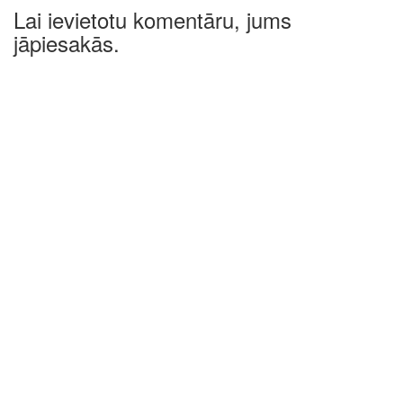
Lai ievietotu komentāru, jums
jāpiesakās.