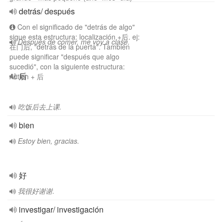
detrás/ después
Con el significado de "detrás de algo"
sigue esta estructura: localización +后. ej:
Después de comer, me voy a clase.
在门后, "detrás de la puerta". También
puede significar "después que algo
sucedió", con la siguiente estructura:
后
Action + 后
吃饭后去上课.
bien
Estoy bien, gracias.
好
我很好谢谢.
investigar/ investigación