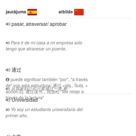
jautājums
atbilde
pasar, atraversar/ aprobar
Para ir de mi casa a mi empresa solo
tengo que atravesar un puente.
通过
puede significar también "por", "a través
de" con esta estructura: 通过 +obj., Subj. +
从我家到公司只要通过一座 桥.
acción.Ej. 通过读书，我放松 "Me relajo a
través de la lectura"
Universidad
Yo soy un estudiante universitario del
primer año.