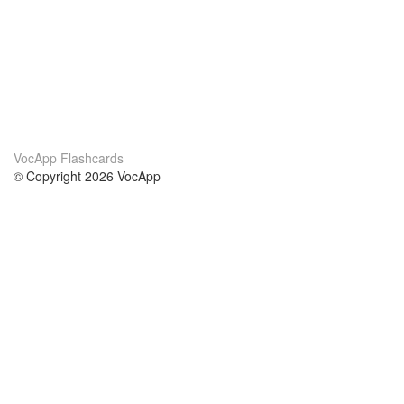
VocApp Flashcards
© Copyright 2026 VocApp
02-798 Mielczarskiego 8/58
Warsaw, Poland (EU)
Par mums
nosacījumi