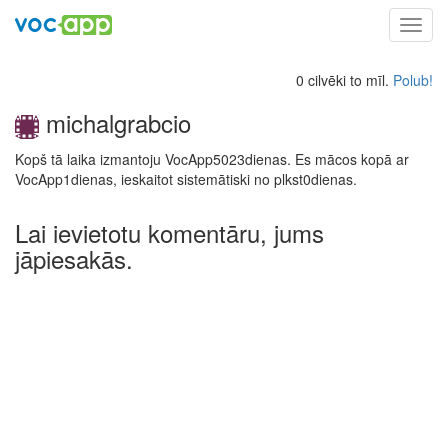
Toggl
navig
0 cilvēki to mīl.
Polub!
michalgrabcio
Kopš tā laika izmantoju VocApp5023dienas. Es mācos kopā ar
VocApp1dienas, ieskaitot sistemātiski no plkst0dienas.
Lai ievietotu komentāru, jums
jāpiesakās.