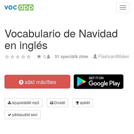
Toggl
navig
Vocabulario de Navidad
en inglés
0
51 speciālā zīme
FlashcardMaker
sākt mācīties
lejupielādēt mp3
Drukāt
spēlēt
pārbaudiet sevi