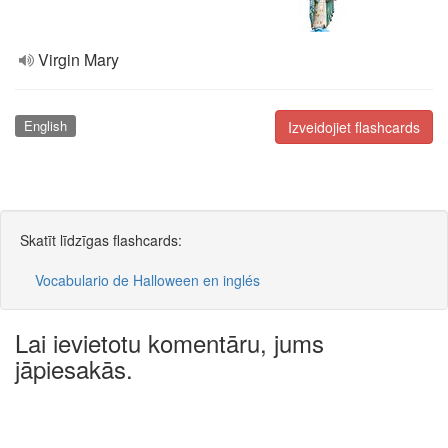
Virgin Mary
English
Izveidojiet flashcards
Skatīt līdzīgas flashcards:
Vocabulario de Halloween en inglés
Lai ievietotu komentāru, jums
jāpiesakās.