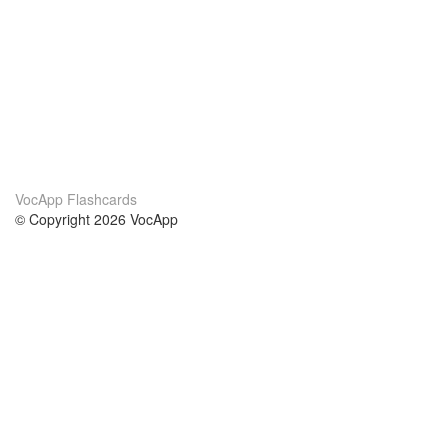
VocApp Flashcards
© Copyright 2026 VocApp
02-798 Mielczarskiego 8/58
Warsaw, Poland (EU)