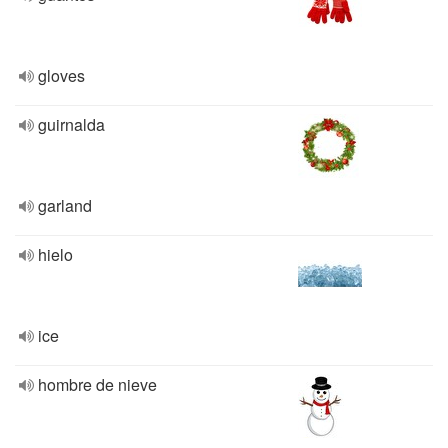
gloves
guirnalda
garland
hielo
ice
hombre de nieve