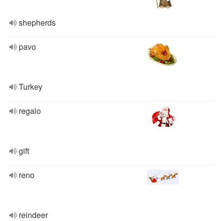
shepherds
pavo
Turkey
regalo
gift
reno
reindeer