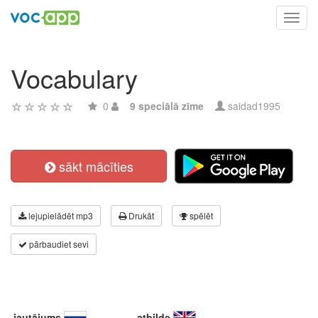
Toggl
navig
Vocabulary
0
9 speciālā zīme
saidad1995
sākt mācīties
lejupielādēt mp3
Drukāt
spēlēt
pārbaudiet sevi
jautājums
atbilde