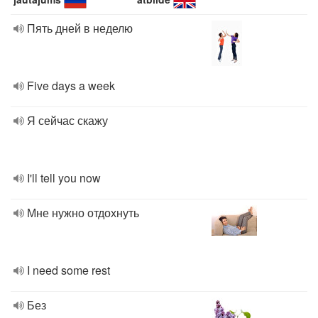
Пять дней в неделю
Five days a week
Я сейчас скажу
I'll tell you now
Мне нужно отдохнуть
I need some rest
Без