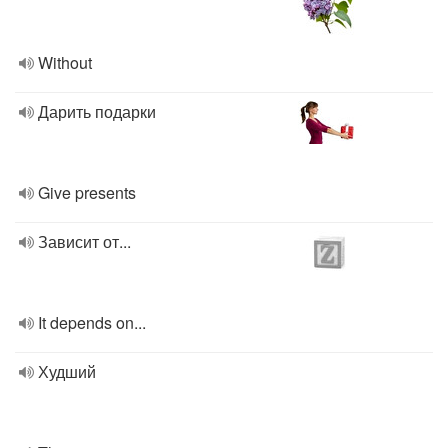
Without
Дарить подарки
Give presents
Зависит от...
It depends on...
Худший