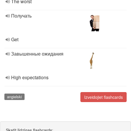
The worst
Получать
Get
Завышенные ожидания
High expectations
angielski
Izveidojiet flashcards
Skatīt līdzīgas flashcards: