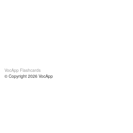
VocApp Flashcards
© Copyright 2026 VocApp
02-798 Mielczarskiego 8/58
Warsaw, Poland (EU)