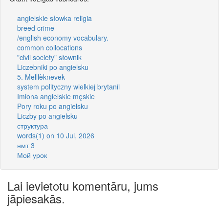
angielskie słowka religia
breed crime
/english economy vocabulary.
common collocations
"civil society" słownik
Liczebniki po angielsku
5. Melllèknevek
system polityczny wielkiej brytanii
Imiona angielskie męskie
Pory roku po angielsku
Liczby po angielsku
структура
words(1) on 10 Jul, 2026
нмт 3
Мой урок
Lai ievietotu komentāru, jums
jāpiesakās.