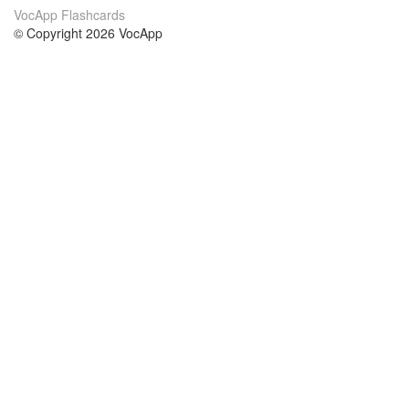
VocApp Flashcards
© Copyright 2026 VocApp
02-798 Mielczarskiego 8/58
Warsaw, Poland (EU)
Par mums
nosacījumi
mūsu komanda
100% garantija
blog
konfidencialitātes politika
noteikumi
kontakts
GDPR
kontakts
kursi
palīdzēt
mācīšanās angļu
Bieži uzdotie jautājumi