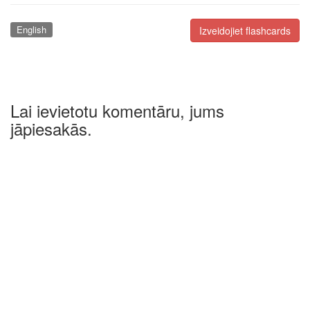
English
Izveidojiet flashcards
Lai ievietotu komentāru, jums
jāpiesakās.