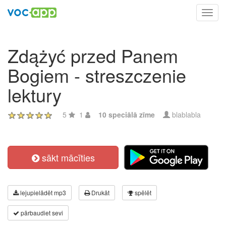
Toggl
navig
Zdążyć przed Panem
Bogiem - streszczenie
lektury
5
1
10 speciālā zīme
blablabla
sākt mācīties
lejupielādēt mp3
Drukāt
spēlēt
pārbaudiet sevi