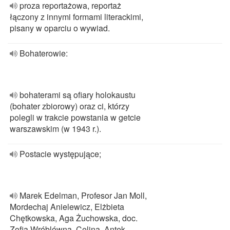
proza reportażowa, reportaż
łączony z innymi formami literackimi,
pisany w oparciu o wywiad.
Bohaterowie:
bohaterami są ofiary holokaustu
(bohater zbiorowy) oraz ci, którzy
polegli w trakcie powstania w getcie
warszawskim (w 1943 r.).
Postacie występujące;
Marek Edelman, Profesor Jan Moll,
Mordechaj Anielewicz, Elżbieta
Chętkowska, Aga Żuchowska, doc.
Zofia Wróblówna, Celina, Antek