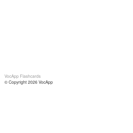
VocApp Flashcards
© Copyright 2026 VocApp
02-798 Mielczarskiego 8/58
Warsaw, Poland (EU)