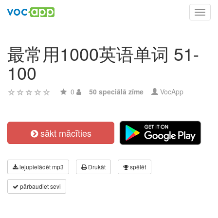
Toggl
navig
最常用1000英语单词 51-
100
0
50 speciālā zīme
VocApp
sākt mācīties
lejupielādēt mp3
Drukāt
spēlēt
pārbaudiet sevi