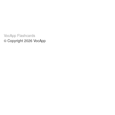
VocApp Flashcards
© Copyright 2026 VocApp
02-798 Mielczarskiego 8/58
Warsaw, Poland (EU)
Par mums
nosacījumi
mūsu komanda
100% garantija
blog
konfidencialitātes politika