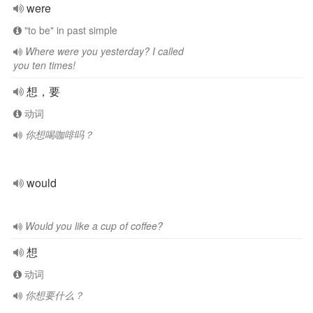
were
"to be" in past simple
Where were you yesterday? I called
you ten times!
想，要
动词
你想喝咖啡吗？
would
Would you like a cup of coffee?
想
动词
你想要什么？