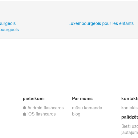
ourgeois
Luxembourgeois pour les enfants
mbourgeois
pieteikumi
Par mums
kontakt
Android flashcards
mūsu komanda
kontakts
iOS flashcards
blog
palīdzēt
Bieži uz
jautājum