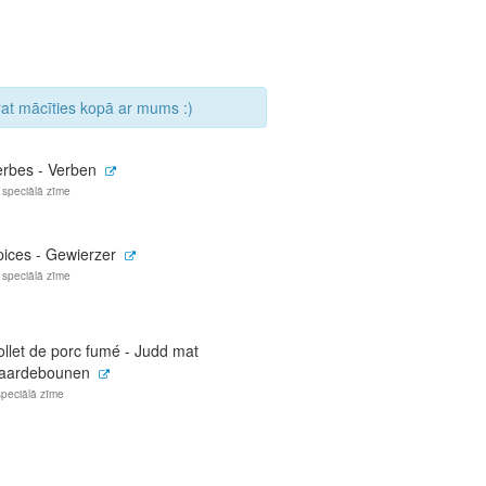
arat mācīties kopā ar mums :)
erbes - Verben
 speciālā zīme
pices - Gewierzer
 speciālā zīme
ollet de porc fumé - Judd mat
aardebounen
speciālā zīme