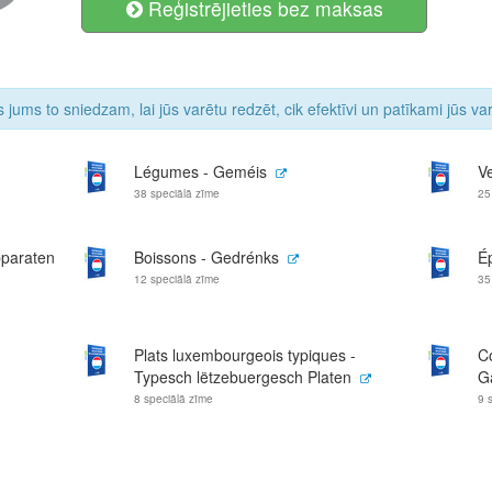
Reģistrējieties bez maksas
 jums to sniedzam, lai jūs varētu redzēt, cik efektīvi un patīkami jūs v
Légumes - Geméis
V
38 speciālā zīme
25
pparaten
Boissons - Gedrénks
É
12 speciālā zīme
35
Plats luxembourgeois typiques -
C
Typesch lëtzebuergesch Platen
G
8 speciālā zīme
9 