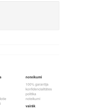
s
noteikumi
100% garantija
konfidencialitātes
politika
dotie
noteikumi
i
vairāk