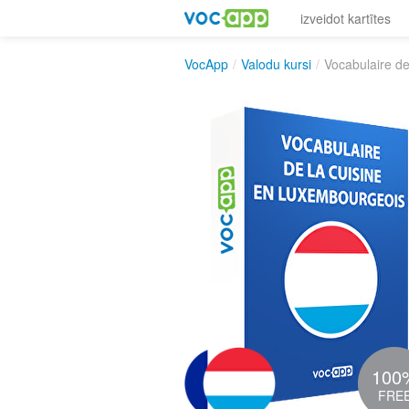
izveidot kartītes
VocApp
/
Valodu kursi
/
Vocabulaire de
100
FRE