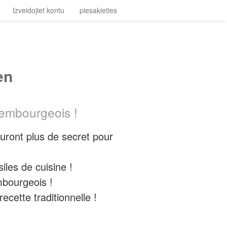
Izveidojiet kontu
piesakieties
en
xembourgeois !
auront plus de secret pour
iles de cuisine !
mbourgeois !
cette traditionnelle !