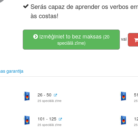
Serás capaz de aprender os verbos 
às costas!
izmēģiniet to bez maksas
(20
vai
speciālā zīme)
s garantija
26 - 50
51
25 speciālā zīme
25
101 - 125
1
25 speciālā zīme
25