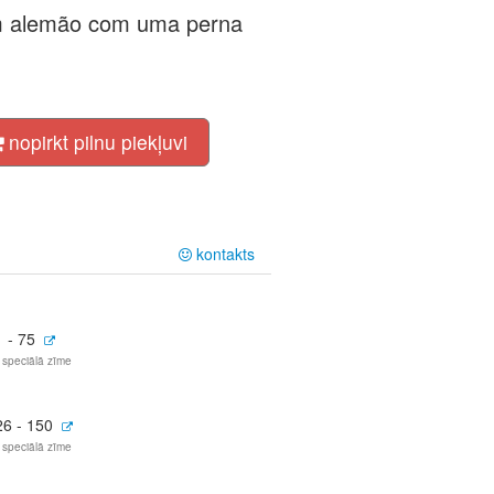
em alemão com uma perna
nopirkt pilnu piekļuvi
kontakts
 - 75
 speciālā zīme
26 - 150
 speciālā zīme