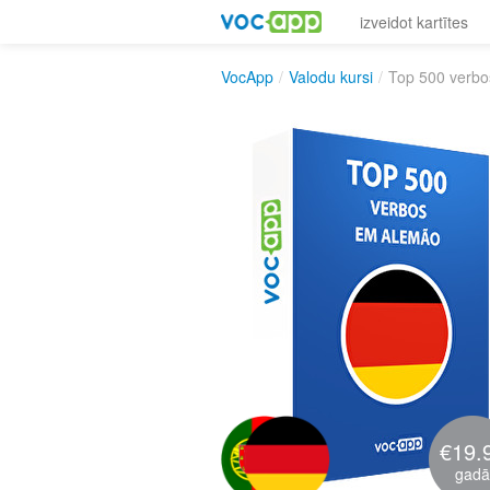
izveidot kartītes
VocApp
/
Valodu kursi
/
Top 500 verb
€19.
gadā