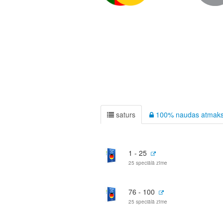
saturs
100% naudas atmaksa
1 - 25
25 speciālā zīme
76 - 100
25 speciālā zīme