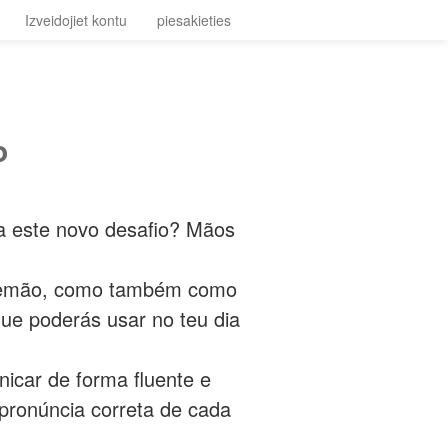
Izveidojiet kontu
piesakieties
o
ra este novo desafio? Mãos
alemão, como também como
que poderás usar no teu dia
icar de forma fluente e
 pronúncia correta de cada