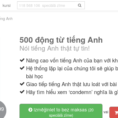
kursi
iếng Anh
500 động từ tiếng Anh
Nói tiếng Anh thật tự tin!
Nâng cao vốn tiếng Anh của bạn với kh
Hệ thống lặp lại của chúng tôi sẽ giúp
bài học
Giao tiếp tiếng Anh thật lưu loát với bà
Hãy tìm hiểu xem ‘condemn’ nghĩa là gì
99
izmēģiniet to bez maksas
(20
vai
speciālā zīme)