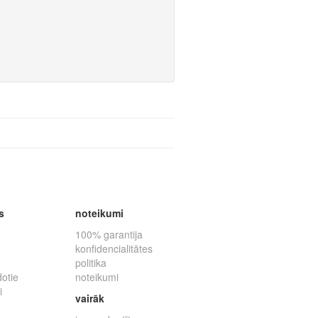
s
noteikumi
100% garantija
konfidencialitātes
politika
dotie
noteikumi
i
vairāk