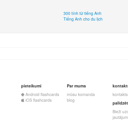
300 tính từ tiếng Anh
Tiếng Anh cho du lịch
pieteikumi
Par mums
kontakt
Android flashcards
mūsu komanda
kontakts
iOS flashcards
blog
palīdzēt
Bieži uz
jautājum