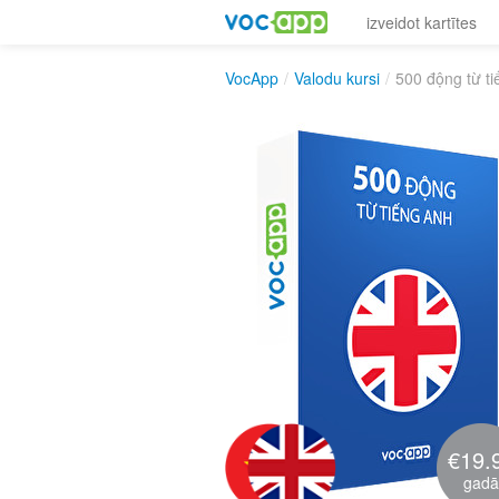
izveidot kartītes
VocApp
/
Valodu kursi
/
500 động từ t
€19.
gadā