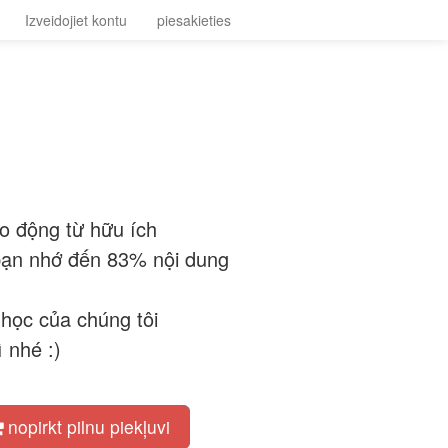
Izveidojiet kontu
piesakieties
o động từ hữu ích
 bạn nhớ đến 83% nội dung
i học của chúng tôi
 nhé :)
nopirkt pilnu piekļuvi