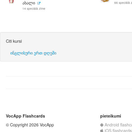
ახალი
66 speciālā 
14 speciālā zīme
Citi kursi
ინგლისური ერთ დღეში
VocApp Flashcards
pieteikumi
© Copyright 2026 VocApp
Android flashc
iOS flashcards