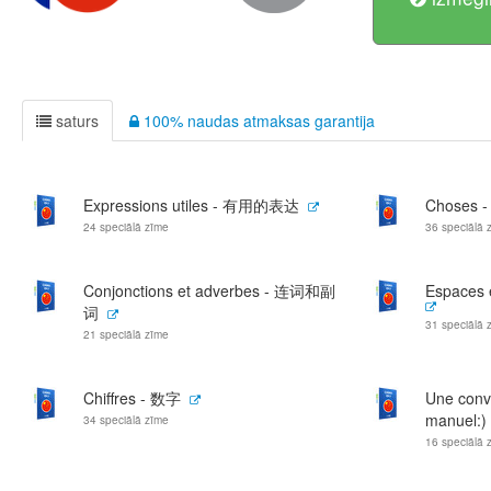
saturs
100% naudas atmaksas garantija
Expressions utiles - 有用的表达
Choses 
24 speciālā zīme
36 speciālā 
Conjonctions et adverbes - 连词和副
Espaces
词
31 speciālā 
21 speciālā zīme
Chiffres - 数字
Une conve
manuel:
34 speciālā zīme
16 speciālā 