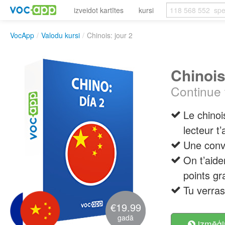
izveidot kartītes
kursi
VocApp
/
Valodu kursi
/
Chinois: jour 2
Chinois
Continue 
Le chinoi
lecteur t’
Une conv
On t’aide
points g
Tu verras
€19.99
gadā
izmēģi