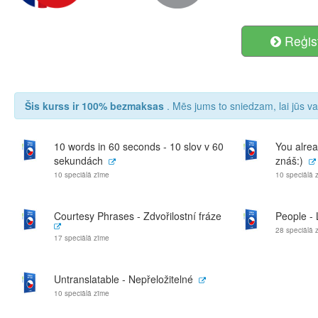
Reģist
Šis kurss ir 100% bezmaksas
. Mēs jums to sniedzam, lai jūs va
10 words in 60 seconds - 10 slov v 60
You alrea
sekundách
znáš:)
10 speciālā zīme
10 speciālā 
Courtesy Phrases - Zdvořilostní fráze
People - 
28 speciālā 
17 speciālā zīme
Untranslatable - Nepřeložitelné
10 speciālā zīme