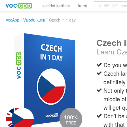
izveidot kartītes
kursi
VocApp
/
Valodu kursi
/
Czech in 1 day
Czech i
Learn Cze
Do you wa
Czech la
definitely
Not only 
middle o
will get q
Don’t be 
100%
FREE
with that