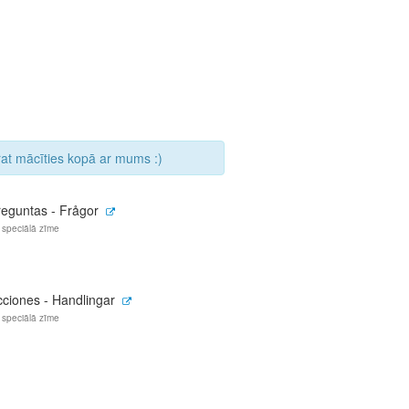
arat mācīties kopā ar mums :)
reguntas - Frågor
 speciālā zīme
cciones - Handlingar
 speciālā zīme