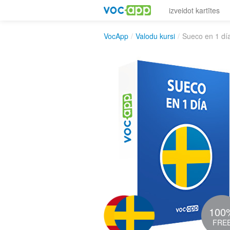
izveidot kartītes
VocApp
/
Valodu kursi
/
Sueco en 1 dí
100
FRE