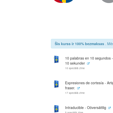
Šis kurss ir 100% bezmaksas
. Mēs
10 palabras en 10 segundos - 
10 sekunder
10 speciālā zīme
Expresiones de cortesía - Art
fraser.
17 speciālā zīme
Intraducible - Oöversättlig
5 speciālā zīme