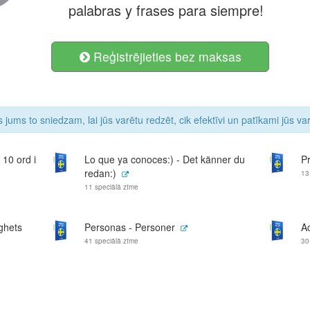
palabras y frases para siempre!
Reģistrējieties bez maksas
 jums to sniedzam, lai jūs varētu redzēt, cik efektīvi un patīkami jūs v
10 ord i
Lo que ya conoces:) - Det känner du
P
redan:)
13
11 speciālā zīme
ighets
Personas - Personer
A
41 speciālā zīme
30