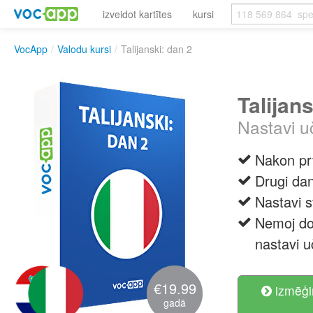
izveidot kartītes
kursi
VocApp
/
Valodu kursi
/
Talijanski: dan 2
Talijan
Nastavi u
Nakon prv
Drugi dan
Nastavi s
Nemoj dop
nastavi uč
€19.99
izmēģi
gadā