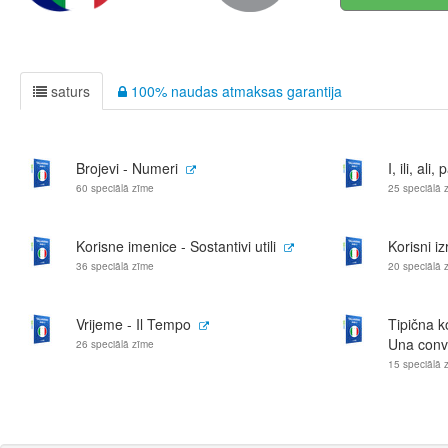
saturs
100% naudas atmaksas garantija
Brojevi - Numeri
I, ili, ali
60 speciālā zīme
25 speciālā 
Korisne imenice - Sostantivi utili
Korisni izr
36 speciālā zīme
20 speciālā 
Vrijeme - Il Tempo
Tipična k
Una conve
26 speciālā zīme
15 speciālā 