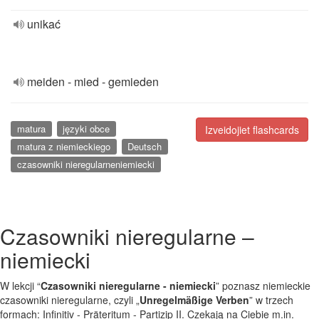
unikać
meiden - mied - gemieden
matura
języki obce
Izveidojiet flashcards
matura z niemieckiego
Deutsch
czasowniki nieregularneniemiecki
Czasowniki nieregularne –
niemiecki
W lekcji “
Czasowniki nieregularne - niemiecki
” poznasz niemieckie
czasowniki nieregularne, czyli „
Unregelmäßige Verben
” w trzech
formach: Infinitiv - Präteritum - Partizip II. Czekają na Ciebie m.in.