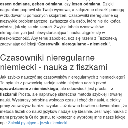
essen odmiana
,
geben odmiana
, czy
lesen odmiana
. Dzięki
nagraniom poprawi się Twoja wymowa, a załączone obrazki pomogą
w zbudowaniu pomocnych skojarzeń. Czasowniki nieregularne są
niezwykle problematyczne, zwłaszcza dla osób, które nie do końca
wiedzą, jak się za nie zabrać. Zwykle tabela czasowników
nieregularnych jest niewystarczająca i nauka ciągnie się w
nieskończoność. Aby temu zapobiec, ucz się razem z Fiszkoteką
zaczynając od lekcji “
Czasowniki nieregularne - niemiecki
”.
Czasowniki nieregularne
niemiecki - nauka z fiszkami
Jak szybko nauczyć się czasowników nieregularnych z niemieckiego?
To pytanie z pewnością zadaje sobie niejeden uczeń przed
sprawdzianem z niemieckiego
, ale odpowiedź jest prosta –
z
fiszkami
! Prosta, ale naprawdę skuteczna metoda szybkiej i trwałej
nauki. Wystarczy odrobina wolnego czasu i chęć do nauki, a efekty
pracy zauważysz bardzo szybko. Już dawno bowiem udowodniono, że
metoda fiszek do nauki języków nadaje się idealnie. Jeśli więc nauka z
nami przypadła Ci do gustu, to koniecznie wypróbuj inne nasze lekcje,
np.:
Zaimki pytające - język niemiecki
.