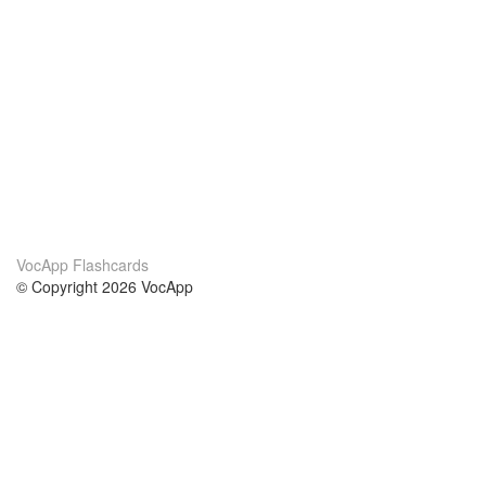
VocApp Flashcards
© Copyright 2026 VocApp
02-798 Mielczarskiego 8/58
Warsaw, Poland (EU)