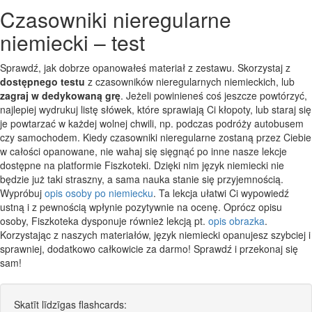
Czasowniki nieregularne
niemiecki – test
Sprawdź, jak dobrze opanowałeś materiał z zestawu. Skorzystaj z
dostępnego testu
z czasowników nieregularnych niemieckich, lub
zagraj w dedykowaną grę
. Jeżeli powinieneś coś jeszcze powtórzyć,
najlepiej wydrukuj listę słówek, które sprawiają Ci kłopoty, lub staraj się
je powtarzać w każdej wolnej chwili, np. podczas podróży autobusem
czy samochodem. Kiedy czasowniki nieregularne zostaną przez Ciebie
w całości opanowane, nie wahaj się sięgnąć po inne nasze lekcje
dostępne na platformie Fiszkoteki. Dzięki nim język niemiecki nie
będzie już taki straszny, a sama nauka stanie się przyjemnością.
Wypróbuj
opis osoby po niemiecku
. Ta lekcja ułatwi Ci wypowiedź
ustną i z pewnością wpłynie pozytywnie na ocenę. Oprócz opisu
osoby, Fiszkoteka dysponuje również lekcją pt.
opis obrazka
.
Korzystając z naszych materiałów, język niemiecki opanujesz szybciej i
sprawniej, dodatkowo całkowicie za darmo! Sprawdź i przekonaj się
sam!
Skatīt līdzīgas flashcards: