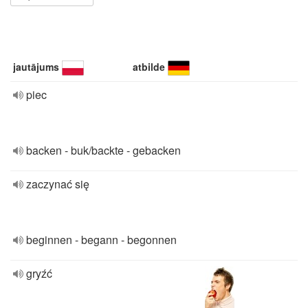
jautājums
atbilde
piec
backen - buk/backte - gebacken
zaczynać się
beginnen - begann - begonnen
gryźć