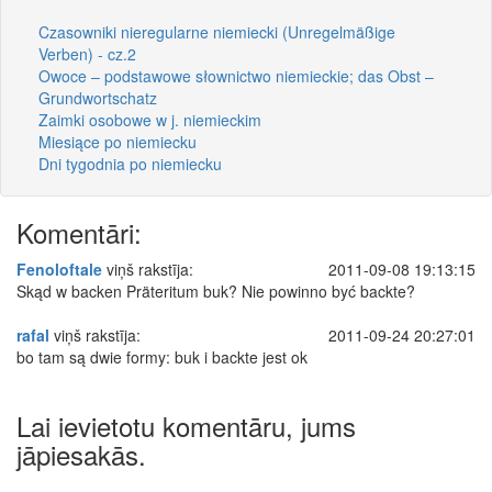
Czasowniki nieregularne niemiecki (Unregelmäßige
Verben) - cz.2
Owoce – podstawowe słownictwo niemieckie; das Obst –
Grundwortschatz
Zaimki osobowe w j. niemieckim
Miesiące po niemiecku
Dni tygodnia po niemiecku
Komentāri:
Fenoloftale
viņš rakstīja:
2011-09-08 19:13:15
Skąd w backen Präteritum buk? Nie powinno być backte?
rafal
viņš rakstīja:
2011-09-24 20:27:01
bo tam są dwie formy: buk i backte jest ok
Lai ievietotu komentāru, jums
jāpiesakās.