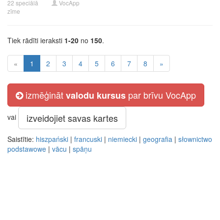
22 speciālā
VocApp
zīme
Tiek rādīti ieraksti
1-20
no
150
.
«
1
2
3
4
5
6
7
8
»
izmēģināt
par brīvu VocApp
valodu kursus
izveidojiet savas kartes
vai
Saistītie:
hiszpański
|
francuski
|
niemiecki
|
geografia
|
słownictwo
podstawowe
|
vācu
|
spāņu