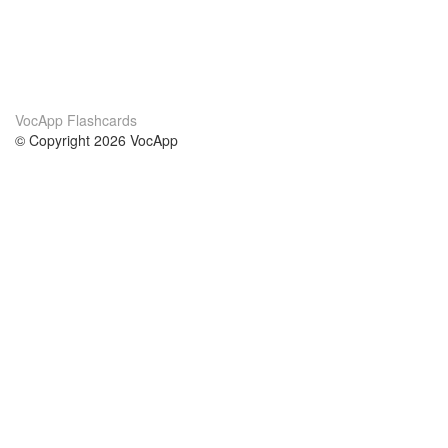
VocApp Flashcards
© Copyright 2026 VocApp
02-798 Mielczarskiego 8/58
Warsaw, Poland (EU)
Par mums
nosacījumi
mūsu komanda
100% garantija
blog
konfidencialitātes politika
noteikumi