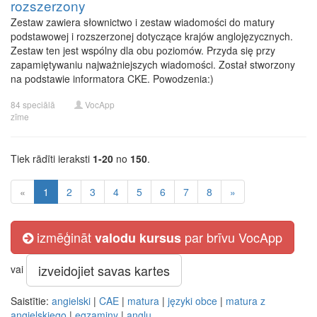
rozszerzony
Zestaw zawiera słownictwo i zestaw wiadomości do matury
podstawowej i rozszerzonej dotyczące krajów anglojęzycznych.
Zestaw ten jest wspólny dla obu poziomów. Przyda się przy
zapamiętywaniu najważniejszych wiadomości. Został stworzony
na podstawie informatora CKE. Powodzenia:)
84 speciālā
VocApp
zīme
Tiek rādīti ieraksti
1-20
no
150
.
«
1
2
3
4
5
6
7
8
»
izmēģināt
par brīvu VocApp
valodu kursus
izveidojiet savas kartes
vai
Saistītie:
angielski
|
CAE
|
matura
|
języki obce
|
matura z
angielskiego
|
egzaminy
|
angļu