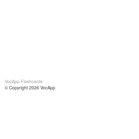
VocApp Flashcards
© Copyright 2026 VocApp
02-798 Mielczarskiego 8/58
Warsaw, Poland (EU)