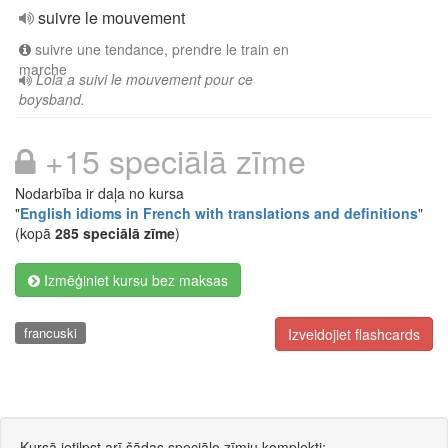
suivre le mouvement
suivre une tendance, prendre le train en
marche
Lola a suivi le mouvement pour ce
boysband.
+15 speciālā zīme
Nodarbība ir daļa no kursa
"
English idioms in French with translations and definitions
"
(kopā
285 speciālā zīme
)
Izmēģiniet kursu bez maksas
francuski
Izveidojiet flashcards
Kursā ietilpst arī šādas speciālo zīmju komplekti: