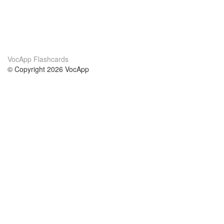
VocApp Flashcards
© Copyright 2026 VocApp
02-798 Mielczarskiego 8/58
Warsaw, Poland (EU)
Par mums
nosacījumi
mūsu komanda
100% garantija
blog
konfidencialitātes politika
noteikumi