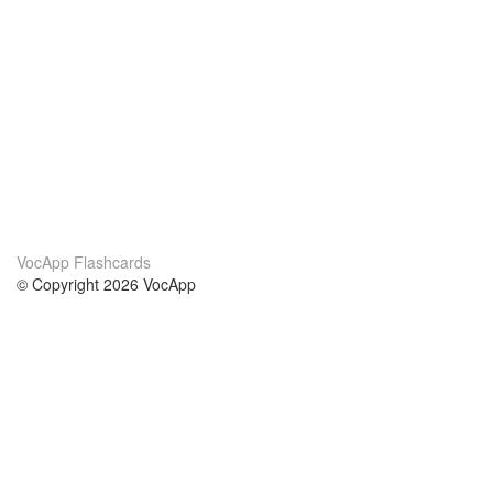
VocApp Flashcards
© Copyright 2026 VocApp
02-798 Mielczarskiego 8/58
Warsaw, Poland (EU)