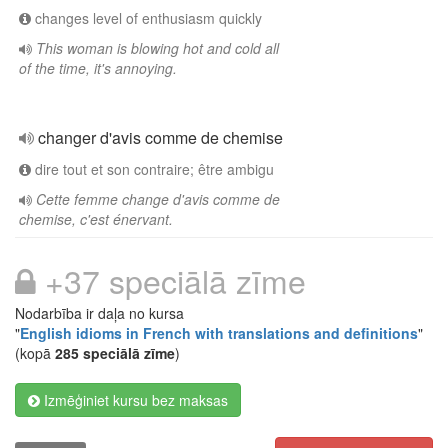
changes level of enthusiasm quickly
This woman is blowing hot and cold all
of the time, it's annoying.
changer d'avis comme de chemise
dire tout et son contraire; être ambigu
Cette femme change d'avis comme de
chemise, c'est énervant.
+37 speciālā zīme
Nodarbība ir daļa no kursa
"
English idioms in French with translations and definitions
"
(kopā
285 speciālā zīme
)
Izmēģiniet kursu bez maksas