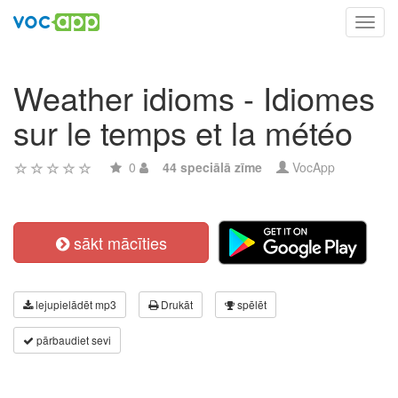
Toggl
navig
Weather idioms - Idiomes
sur le temps et la météo
0
44 speciālā zīme
VocApp
sākt mācīties
lejupielādēt mp3
Drukāt
spēlēt
pārbaudiet sevi