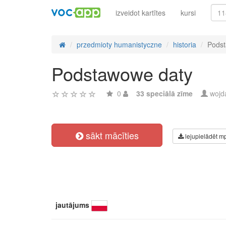
izveidot kartītes
kursi
przedmioty humanistyczne
historia
Podst
Podstawowe daty
0
33 speciālā zīme
wojd
sākt mācīties
lejupielādēt m
jautājums