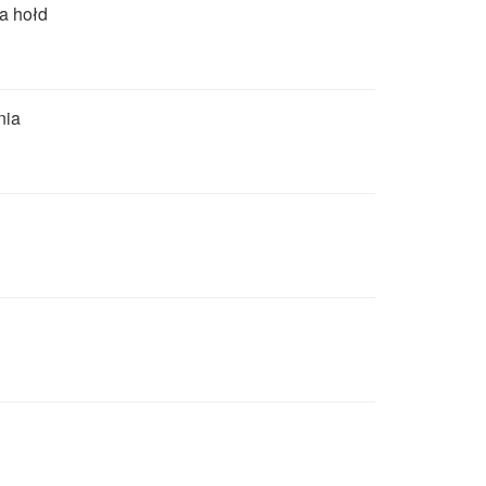
a hołd
nia