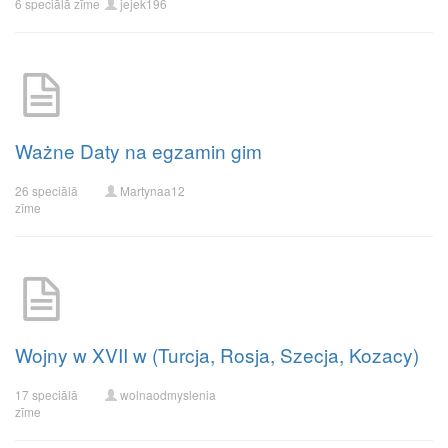
6 speciālā zīme
jejek196
Ważne Daty na egzamin gim
26 speciālā
Martynaa12
zīme
Wojny w XVII w (Turcja, Rosja, Szecja, Kozacy)
17 speciālā
wolnaodmyslenia
zīme