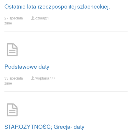
Ostatnie lata rzeczpospolitej szlacheckiej.
27 speciālā
ozlaaj21
zīme
Podstawowe daty
33 speciālā
wojdaria777
zīme
STAROŻYTNOŚĆ; Grecja- daty