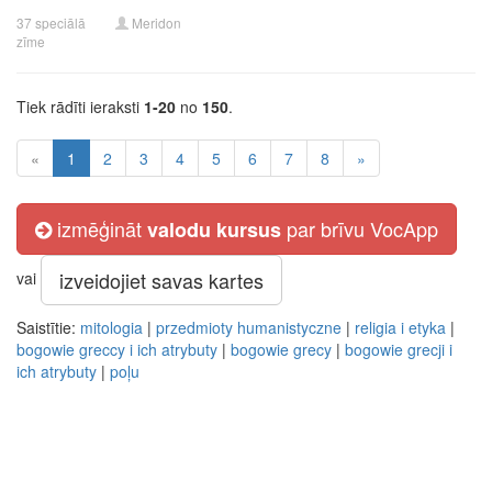
37 speciālā
Meridon
zīme
Tiek rādīti ieraksti
1-20
no
150
.
«
1
2
3
4
5
6
7
8
»
izmēģināt
par brīvu VocApp
valodu kursus
izveidojiet savas kartes
vai
Saistītie:
mitologia
|
przedmioty humanistyczne
|
religia i etyka
|
bogowie greccy i ich atrybuty
|
bogowie grecy
|
bogowie grecji i
ich atrybuty
|
poļu