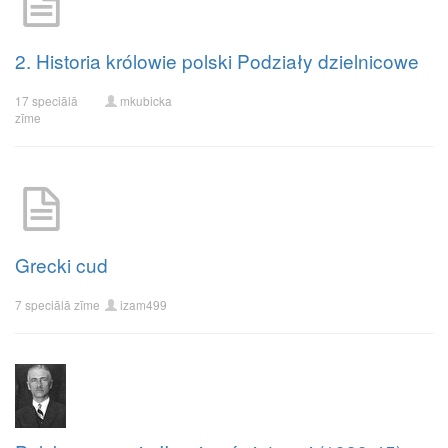
2. Historia królowie polski Podziały dzielnicowe
17 speciālā
mkubicka
zīme
Grecki cud
7 speciālā zīme
izam499