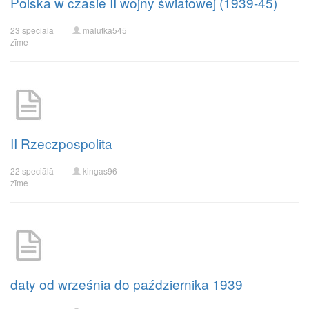
Polska w czasie II wojny światowej (1939-45)
23 speciālā
malutka545
zīme
II Rzeczpospolita
22 speciālā
kingas96
zīme
daty od września do października 1939