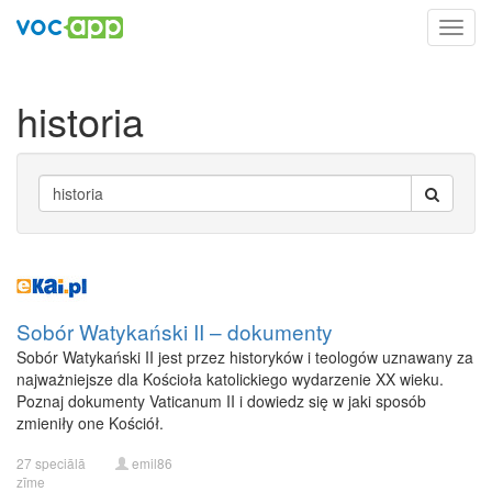
Toggl
navig
historia
Sobór Watykański II – dokumenty
Sobór Watykański II jest przez historyków i teologów uznawany za
najważniejsze dla Kościoła katolickiego wydarzenie XX wieku.
Poznaj dokumenty Vaticanum II i dowiedz się w jaki sposób
zmieniły one Kościół.
27 speciālā
emil86
zīme