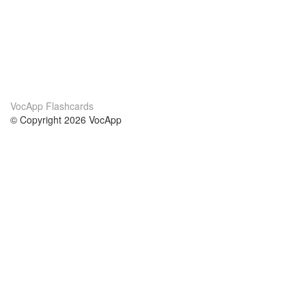
VocApp Flashcards
© Copyright 2026 VocApp
02-798 Mielczarskiego 8/58
Warsaw, Poland (EU)
Par mums
nosacījumi
mūsu komanda
100% garantija