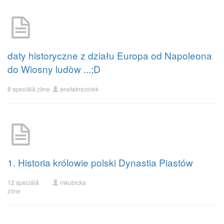
daty historyczne z działu Europa od Napoleona
do Wiosny ludòw ...;D
8 speciālā zīme
anetakrezolek
1. Historia królowie polski Dynastia Piastów
12 speciālā
mkubicka
zīme