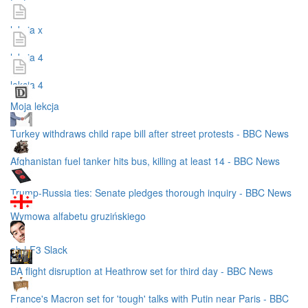
test
lekcja x
lekcja 4
lekcja 4
Moja lekcja
Turkey withdraws child rape bill after street protests - BBC News
Afghanistan fuel tanker hits bus, killing at least 14 - BBC News
Trump-Russia ties: Senate pledges thorough inquiry - BBC News
Wymowa alfabetu gruzińskiego
ab | F3 Slack
BA flight disruption at Heathrow set for third day - BBC News
France's Macron set for 'tough' talks with Putin near Paris - BBC