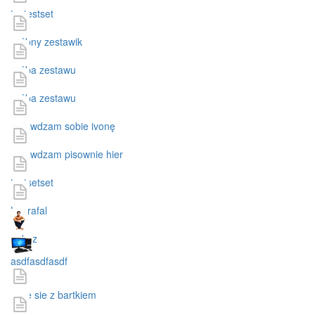
testestset
próbny zestawik
próba zestawu
próba zestawu
sprawdzam sobie ivonę
sprawdzam pisownie hier
testsetset
Laurafal
pokaz
asdfasdfasdf
ucze sie z bartkiem