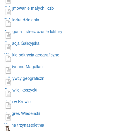
Odejmowanie małych liczb
Tabliczka dzielenia
Antygona - streszczenie lektury
Rabacja Galicyjska
Wielkie odkrycia geograficzne
Ferdynand Magellan
odkrywcy geograficzni
Przywilej koszycki
Unia w Krewie
Kongres Wiedeński
Wojna trzynastoletnia