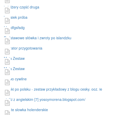
ja i dżery część druga
krzysiek próba
fdsgdfgsfsdg
Podstawowe słówka i zwroty po islandzku
operator przygotowania
Maja Zestaw
Maja Zestaw
prawo cywilne
czeski po polsku - zestaw przykładowy z blogu cesky. ooz. ie
piątki z angielskim [7] yosoymorena.blogspot.com/
proste slowka holenderskie