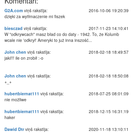
Komentāri:
G2A.com
viņš rakstīja:
2016-10-06 19:20:39
dzięki za wytłmaczenie mi fiszek
biesczad
viņš rakstīja:
2017-11-23 14:10:41
W "odkrywcach" masz bład co do daty - 1942. To, że Kolumb
wcale nie 'odkrył' Ameryki to już inna inszość...
John chen
viņš rakstīja:
2018-02-18 18:49:57
jaki!!! ile on zrobił :-o
John chen
viņš rakstīja:
2018-02-18 18:50:08
+_+
hubertbiernat111
viņš rakstīja:
2018-07-25 08:01:09
nie możliwe
hubertbiernat111
viņš rakstīja:
2018-12-15 16:31:19
haker
Dawid Dtr
viņš rakstīja:
2020-11-18 13:10:11