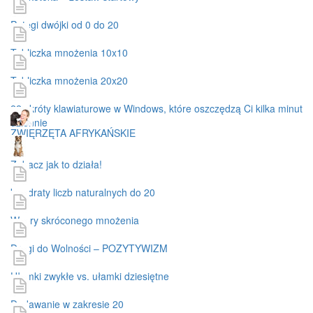
Potęgi dwójki od 0 do 20
Tabliczka mnożenia 10x10
Tabliczka mnożenia 20x20
22 skróty klawiaturowe w Windows, które oszczędzą Ci kilka minut
dziennie
ZWIĘRZĘTA AFRYKAŃSKIE
Zobacz jak to działa!
kwadraty liczb naturalnych do 20
Wzory skróconego mnożenia
Drogi do Wolności – POZYTYWIZM
Ułamki zwykłe vs. ułamki dziesiętne
Dodawanie w zakresie 20