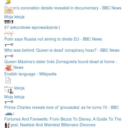
Queen's coronation details revealed in documentary - BBC News
Moja lekcja
57 sekundowe wprowadzenie:)
Putin says Russia not aiming to divide EU - BBC News
Who was behind ‘Queen is dead’ conspiracy hoax? - BBC News
Queen Máxima's sister Inés Zorreguieta found dead at home -
BBC News
English language - Wikipedia
Moja lekcja
Moja lekcja
Prince Charles reveals love of 'groussaka' as he turns 70 - BBC
News
Fortunes And Farewells: From Bezos To Disney, A Guide To The
Biggest, Nastiest And Weirdest Billionaire Divorces