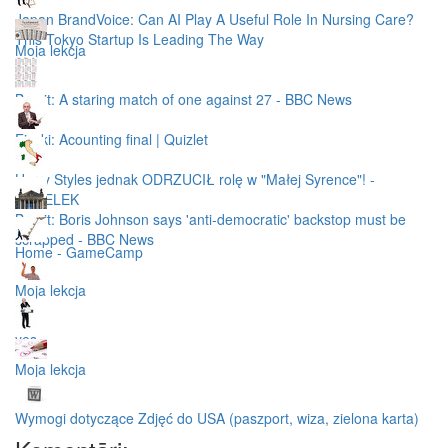
Japan BrandVoice: Can AI Play A Useful Role In Nursing Care?
This Tokyo Startup Is Leading The Way
Moja lekcja
Brexit: A staring match of one against 27 - BBC News
Fiszki: Acounting final | Quizlet
Harry Styles jednak ODRZUCIŁ rolę w "Małej Syrence"! -
PUDELEK
Brexit: Boris Johnson says 'anti-democratic' backstop must be
scrapped - BBC News
Home - GameCamp
Moja lekcja
yes
Moja lekcja
Wymogi dotyczące Zdjęć do USA (paszport, wiza, zielona karta)