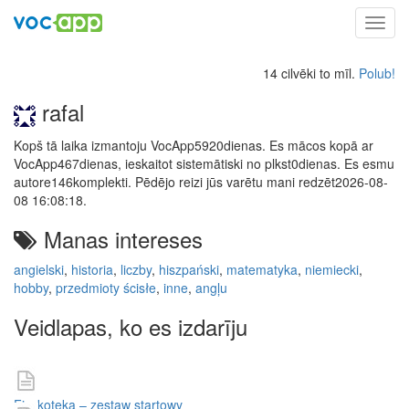
Toggl
navig
14 cilvēki to mīl.
Polub!
rafal
Kopš tā laika izmantoju VocApp5920dienas. Es mācos kopā ar
VocApp467dienas, ieskaitot sistemātiski no plkst0dienas. Es esmu
autore146komplekti. Pēdējo reizi jūs varētu mani redzēt2026-08-
08 16:08:18.
Manas intereses
angielski
,
historia
,
liczby
,
hiszpański
,
matematyka
,
niemiecki
,
hobby
,
przedmioty ścisłe
,
inne
,
angļu
Veidlapas, ko es izdarīju
Fiszkoteka – zestaw startowy